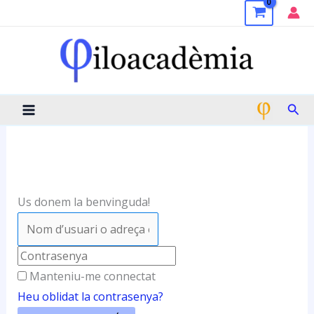
Vés
al
contingut
Cerc
Us donem la benvinguda!
Manteniu-me connectat
Heu oblidat la contrasenya?