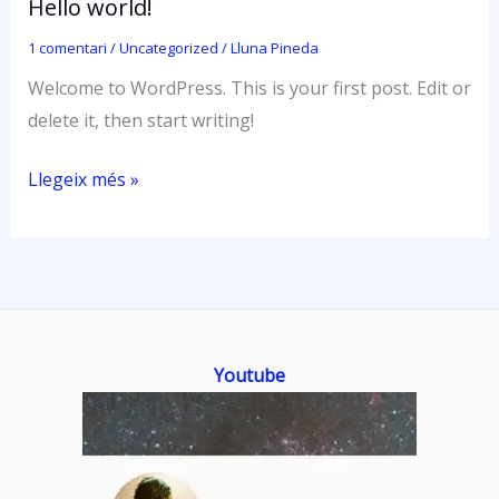
Hello world!
1 comentari
/
Uncategorized
/
Lluna Pineda
Welcome to WordPress. This is your first post. Edit or
delete it, then start writing!
Hello
Llegeix més »
world!
Youtube